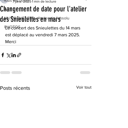
tous les posts
7 janv. 2025
1 min de lecture
Changement de date pour l'atelier
ART
des Snieulettes en mars
MUSIC/THEATER - Atelier de l'absolu
PHOTOS
Le concert des Snieulettes du 14 mars 
est déplacé au vendredi 7 mars 2025. 
Merci
Voir tout
Posts récents