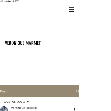
ul1zm/6kdq93XfL
VERONIQUE MARMET
Post
tous les posts
Véronique (soseka)