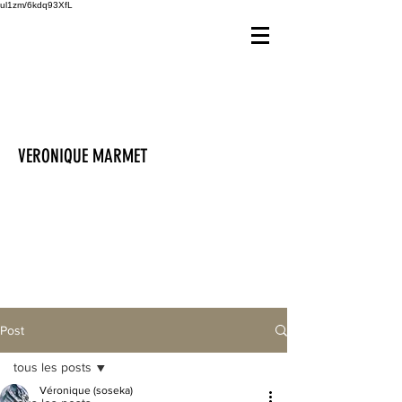
ul1zm/6kdq93XfL
VERONIQUE MARMET
Post
tous les posts
Véronique (soseka)