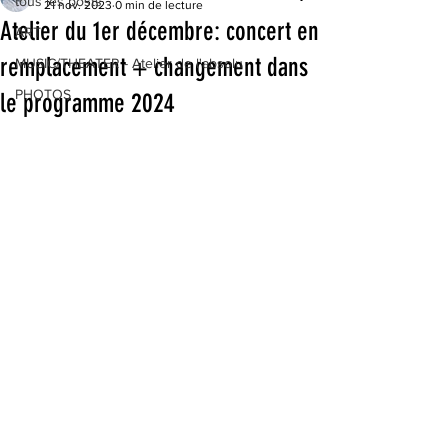
tous les posts
21 nov. 2023
0 min de lecture
Atelier du 1er décembre: concert en
ART
remplacement + changement dans
MUSIC/THEATER - Atelier de l'absolu
PHOTOS
le programme 2024