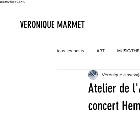
ul1zm/6kdq93XfL
VERONIQUE MARMET
tous les posts
ART
MUSIC/THEAT
Véronique (soseka)
Atelier de l
concert Hem